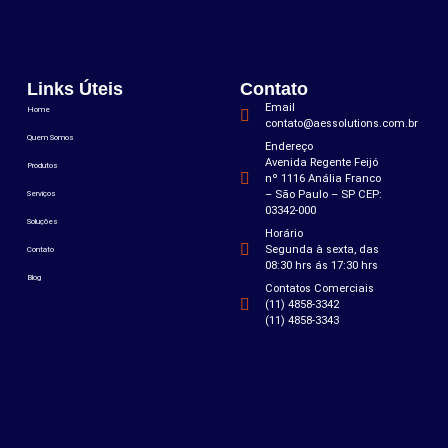
Links Úteis
Contato
Email
Home
contato@aessolutions.com.br
Quem Somos
Endereço
Avenida Regente Feijó
Produtos
nº 1116 Anália Franco
– São Paulo – SP CEP:
Serviços
03342-000
Soluções
Horário
Segunda à sexta, das
Contato
08:30 hrs ás 17:30 hrs
Blog
Contatos Comerciais
(11) 4858-3342
(11) 4858-3343