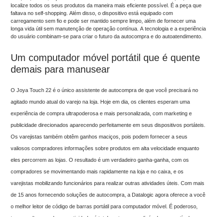
localize todos os seus produtos da maneira mais eficiente possível. É a peça que
faltava no self-shopping. Além disso, o dispositivo está equipado com
carregamento sem fio e pode ser mantido sempre limpo, além de fornecer uma
longa vida útil sem manutenção de operação contínua. A tecnologia e a experiência
do usuário combinam-se para criar o futuro da autocompra e do autoatendimento.
Um computador móvel portátil que é quente
demais para manusear
O Joya Touch 22 é o único assistente de autocompra de que você precisará no
agitado mundo atual do varejo na loja. Hoje em dia, os clientes esperam uma
experiência de compra ultrapoderosa e mais personalizada, com marketing e
publicidade direcionados aparecendo perfeitamente em seus dispositivos portáteis.
Os varejistas também obtêm ganhos maciços, pois podem fornecer a seus
valiosos compradores informações sobre produtos em alta velocidade enquanto
eles percorrem as lojas. O resultado é um verdadeiro ganha-ganha, com os
compradores se movimentando mais rapidamente na loja e no caixa, e os
varejistas mobilizando funcionários para realizar outras atividades úteis. Com mais
de 15 anos fornecendo soluções de autocompra, a Datalogic agora oferece a você
o melhor leitor de código de barras portátil para computador móvel. É poderoso,