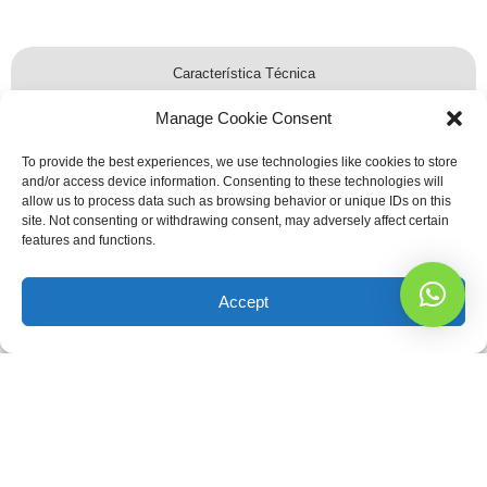
Característica Técnica
Manage Cookie Consent
Alguns dos muitos benefícios incluem: Android 11 e Google Mobile Services (GMS),
garantia de grandes atualizações de software até Android 13 e patches de
segurança trimestrais com Datalogic Shield, alimentado por uma plataforma
To provide the best experiences, we use technologies like cookies to store
reconhecida Qualcomm Snapdragon® 660 rodando a 2,2 GHz e uma configuração
and/or access device information. Consenting to these technologies will
de memória de 4 GB R e 32 GB Flash, uma grande tela de 4,
allow us to process data such as browsing behavior or unique IDs on this
site. Not consenting or withdrawing consent, may adversely affect certain
Característica Física
features and functions.
Setores
Accept
Faça um orçamento
conosco!