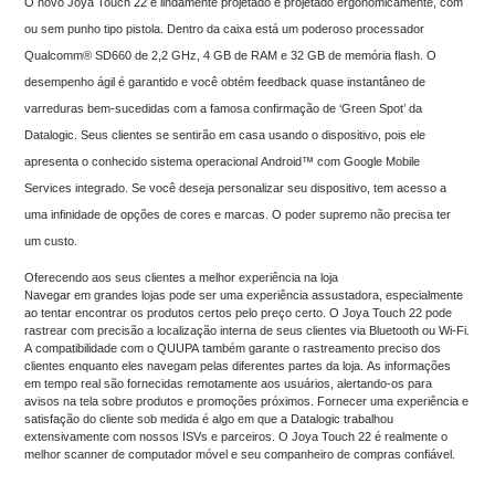
O novo Joya Touch 22 é lindamente projetado e projetado ergonomicamente, com
ou sem punho tipo pistola. Dentro da caixa está um poderoso processador
Qualcomm® SD660 de 2,2 GHz, 4 GB de RAM e 32 GB de memória flash. O
desempenho ágil é garantido e você obtém feedback quase instantâneo de
varreduras bem-sucedidas com a famosa confirmação de ‘Green Spot’ da
Datalogic. Seus clientes se sentirão em casa usando o dispositivo, pois ele
apresenta o conhecido sistema operacional Android™ com Google Mobile
Services integrado. Se você deseja personalizar seu dispositivo, tem acesso a
uma infinidade de opções de cores e marcas. O poder supremo não precisa ter
um custo.
Oferecendo aos seus clientes a melhor experiência na loja
Navegar em grandes lojas pode ser uma experiência assustadora, especialmente
ao tentar encontrar os produtos certos pelo preço certo. O Joya Touch 22 pode
rastrear com precisão a localização interna de seus clientes via Bluetooth ou Wi-Fi.
A compatibilidade com o QUUPA também garante o rastreamento preciso dos
clientes enquanto eles navegam pelas diferentes partes da loja. As informações
em tempo real são fornecidas remotamente aos usuários, alertando-os para
avisos na tela sobre produtos e promoções próximos. Fornecer uma experiência e
satisfação do cliente sob medida é algo em que a Datalogic trabalhou
extensivamente com nossos ISVs e parceiros. O Joya Touch 22 é realmente o
melhor scanner de computador móvel e seu companheiro de compras confiável.